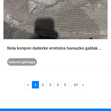
Nola konpon daitezke erretxina hareazko galdaketa
bidez sortutako burdinurtu griseko piezen goiko
gainazaleko harea-garuak bezalako akatsak?
Irakurri gehiago
<
1
2
3
4
5
...
10
>