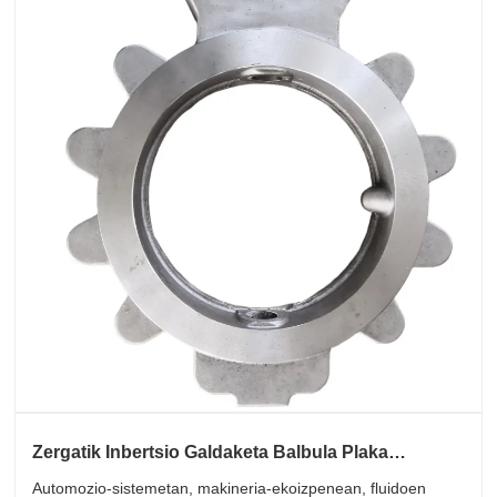
Zergatik Inbertsio Galdaketa Balbula Plaka
ezinbestekoa bilakatzen da aplikazio industrial
Automozio-sistemetan, makineria-ekoizpenean, fluidoen
modernoetarako?