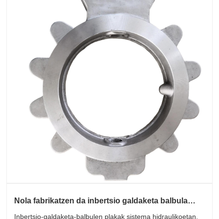
Nola fabrikatzen da inbertsio galdaketa balbula
plaka?
Inbertsio-galdaketa-balbulen plakak sistema hidraulikoetan,