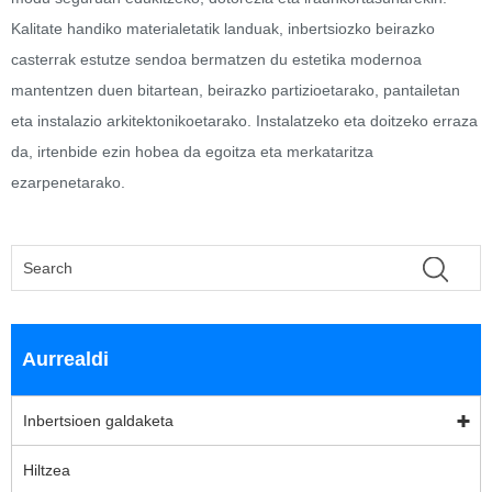
Kalitate handiko materialetatik landuak, inbertsiozko beirazko
casterrak estutze sendoa bermatzen du estetika modernoa
mantentzen duen bitartean, beirazko partizioetarako, pantailetan
eta instalazio arkitektonikoetarako. Instalatzeko eta doitzeko erraza
da, irtenbide ezin hobea da egoitza eta merkataritza
ezarpenetarako.
Aurrealdi
Inbertsioen galdaketa
Hiltzea