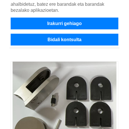
ahalbidetuz, batez ere barandak eta barandak
bezalako aplikazioetan.
Irakurri gehiago
Bidali kontsulta