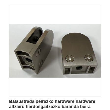
Balaustrada beirazko hardware hardware
altzairu herdoilgaitzezko baranda beira