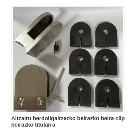
Altzairu herdoilgaitzezko beirazko beira clip
beirazko titularra