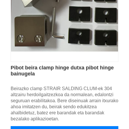
Pibot beira clamp hinge dutxa pibot hinge
bainugela
Beirazko clamp STRAIR SALDING CLUM-ek 304
altzairu herdoilgaitzezkoa da normalean, edalontzi
seguruan erabilitakoa. Bere diseinuak arrain itxurako
ahoa imitatzen du, beirak sendo edukitzea
ahalbidetuz, batez ere barandak eta barandak
bezalako aplikazioetan.