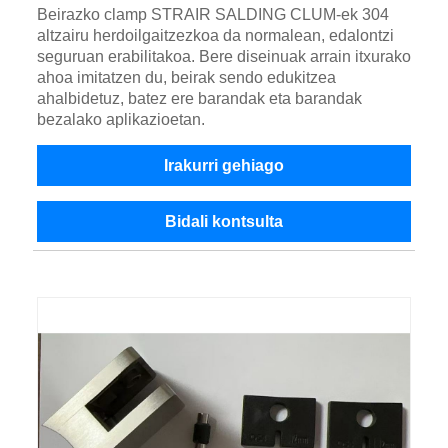
Beirazko clamp STRAIR SALDING CLUM-ek 304
altzairu herdoilgaitzezkoa da normalean, edalontzi
seguruan erabilitakoa. Bere diseinuak arrain itxurako
ahoa imitatzen du, beirak sendo edukitzea
ahalbidetuz, batez ere barandak eta barandak
bezalako aplikazioetan.
Irakurri gehiago
Bidali kontsulta