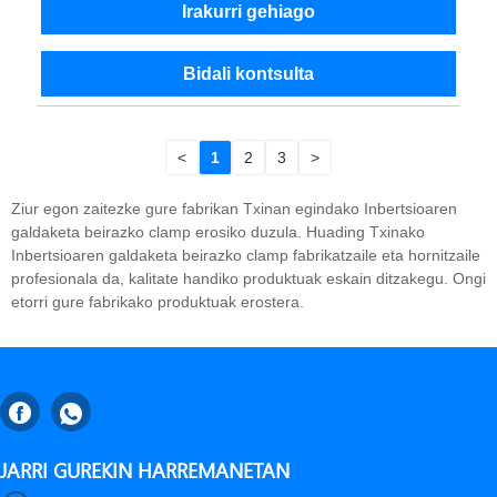
Irakurri gehiago
Bidali kontsulta
<
1
2
3
>
Ziur egon zaitezke gure fabrikan Txinan egindako Inbertsioaren
galdaketa beirazko clamp erosiko duzula. Huading Txinako
Inbertsioaren galdaketa beirazko clamp fabrikatzaile eta hornitzaile
profesionala da, kalitate handiko produktuak eskain ditzakegu. Ongi
etorri gure fabrikako produktuak erostera.
JARRI GUREKIN HARREMANETAN