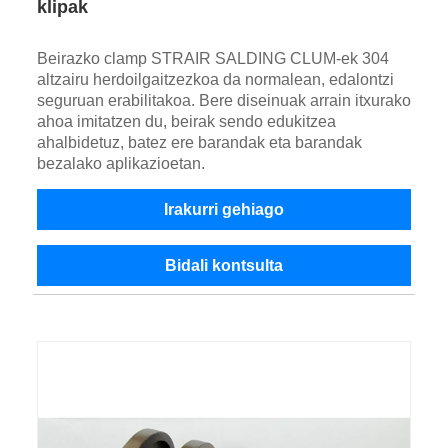
klipak
Beirazko clamp STRAIR SALDING CLUM-ek 304
altzairu herdoilgaitzezkoa da normalean, edalontzi
seguruan erabilitakoa. Bere diseinuak arrain itxurako
ahoa imitatzen du, beirak sendo edukitzea
ahalbidetuz, batez ere barandak eta barandak
bezalako aplikazioetan.
Irakurri gehiago
Bidali kontsulta