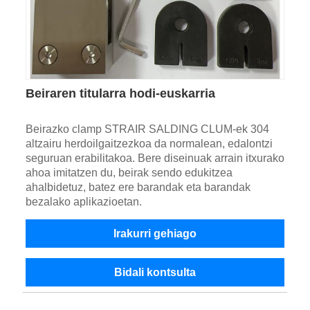
Beiraren titularra hodi-euskarria
Beirazko clamp STRAIR SALDING CLUM-ek 304
altzairu herdoilgaitzezkoa da normalean, edalontzi
seguruan erabilitakoa. Bere diseinuak arrain itxurako
ahoa imitatzen du, beirak sendo edukitzea
ahalbidetuz, batez ere barandak eta barandak
bezalako aplikazioetan.
Irakurri gehiago
Bidali kontsulta