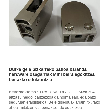
Dutxa gela bizkarreko patioa baranda
hardware osagarriak Mini beira egokitzea
beirazko edukiontzia
Beirazko clamp STRAIR SALDING CLUM-ek 304
altzairu herdoilgaitzezkoa da normalean, edalontzi
seguruan erabilitakoa. Bere diseinuak arrain itxurako
ahoa imitatzen du, beirak sendo edukitzea