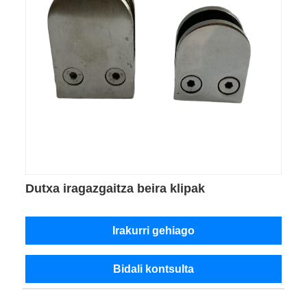
Dutxa iragazgaitza beira klipak
Irakurri gehiago
Bidali kontsulta