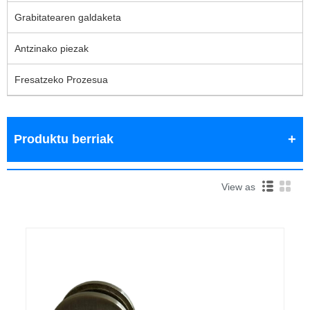
Grabitatearen galdaketa
Antzinako piezak
Fresatzeko Prozesua
Produktu berriak
View as