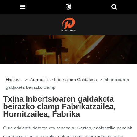
Hasiera
>
Aurrealdi
>
Inbertsioen Galdaketa
> Inbertsioaren
galdaketa beirazko clamp
Txina Inbertsioaren galdaketa
beirazko clamp Fabrikatzailea,
Hornitzailea, Fabrika
Gure edalontzi dotorea eta sendoa aurkeztea, edalontziko panelak
modu seguruan edukitzeko, dotorezia eta iraunkortasunarekin.